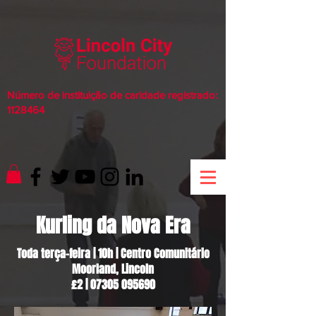
Número de instituição de caridade registrado:
1128464
Kurling da Nova Era
Toda terça-feira | 10h | Centro Comunitário
Moorland, Lincoln
£2 |
07305 095690