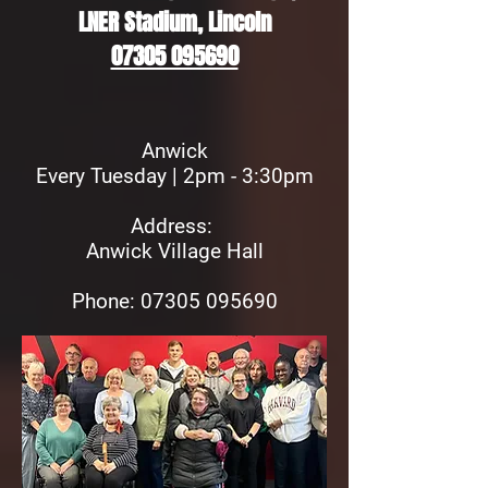
LNER Stadium, Lincoln
07305 095690
Anwick
Every Tuesday | 2pm - 3:30pm
Address:
Anwick Village Hall
Phon
e: 07305 095690