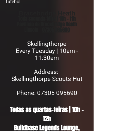
futebol.
Bracebridge Heath
Toda segunda-feira | 10h - 11h
Pavilhão de Bracebridge Heath
Lincoln
07305 095690
Skellingthorpe
Every Tuesday | 10am -
11:30am
Address:
Skellingthorpe Scouts Hut
Phon
e: 07305 095690
Todas as quartas-feiras | 10h -
12h
Buildbase Legends Lounge,