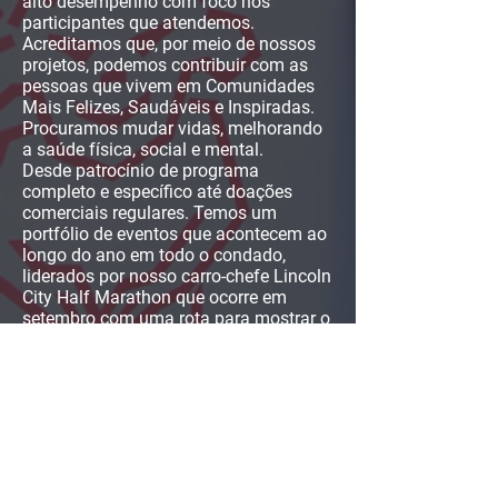
alto desempenho com foco nos
participantes que atendemos.
Acreditamos que, por meio de nossos
projetos, podemos contribuir com as
pessoas que vivem em Comunidades
Mais Felizes, Saudáveis e Inspiradas.
Procuramos mudar vidas, melhorando
a saúde física, social e mental.
Desde patrocínio de programa
completo e específico até doações
comerciais regulares. Temos um
portfólio de eventos que acontecem ao
longo do ano em todo o condado,
liderados por nosso carro-chefe Lincoln
City Half Marathon que ocorre em
setembro com uma rota para mostrar o
nosso incrível centro da cidade e
Talvez você tenha uma ideia que acha
que podemos apoiar ou fornecer e
receber o contato de quem deseja
trabalhar de forma colaborativa.
Todas as perguntas podem ser
enviadas por e-mail para
give@lincolncityfoundation.co.uk
ou