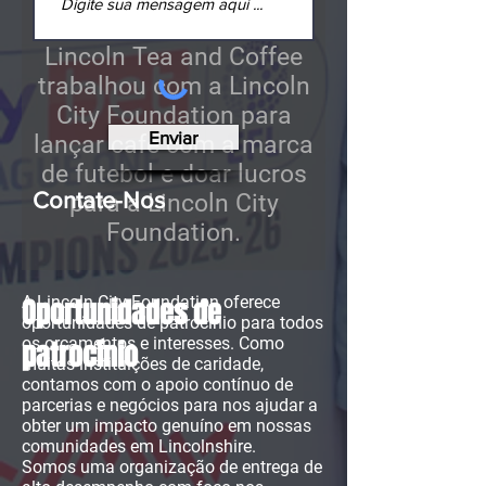
Lincoln Tea and Coffee
trabalhou com a Lincoln
City Foundation para
Enviar
lançar café com a marca
de futebol e doar lucros
Contate-Nos
para a Lincoln City
Foundation.
Oportunidades de
A Lincoln City Foundation oferece
oportunidades de patrocínio para todos
os orçamentos e interesses. Como
patrocínio
muitas instituições de caridade,
contamos com o apoio contínuo de
parcerias e negócios para nos ajudar a
obter um impacto genuíno em nossas
comunidades em Lincolnshire.
Somos uma organização de entrega de