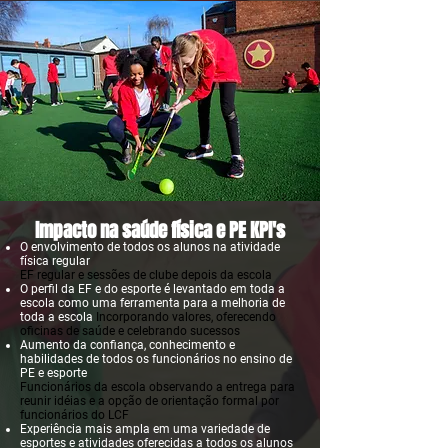
Impacto na saúde física e PE KPI's
O envolvimento de todos os alunos na atividade
física regular
EF regular e sessões de clube depois da escola
O perfil da EF e do esporte é levantado em toda a
escola como uma ferramenta para a melhoria de
toda a escola
Incorporando valores, oferecendo
oficinas de saúde e celebrando sucessos
Aumento da confiança, conhecimento e
habilidades de todos os funcionários no ensino de
PE e esporte
Funcionários da escola observando a entrega para
reunir idéias e a opção de orientação formal por
funcionários do LCF
Experiência mais ampla em uma variedade de
esportes e atividades oferecidas a todos os alunos