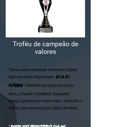
Troféu de campeão de
valores
Temos uma variedade incrível de clubes
NÃO SÓ
após as aulas disponíveis -
FUTEBOL
! Oferecemos esportes como
tênis, críquete, handebol, basquete,
dança, ginástica e muito mais - consulte o
folheto das escolas para obter detalhes.