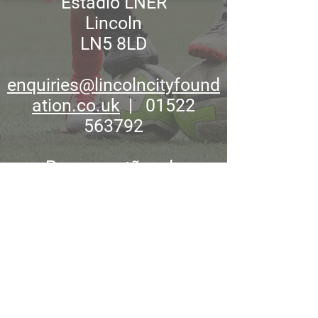
Estádio LNER
Lincoln
LN5 8LD
enquiries@lincolncityfound
ation.co.uk
| 01522
563792
Para questões de
proteção, entre em
contato
salvaguarda@lincolncityfo
undation.co.uk
Política de Privacidade